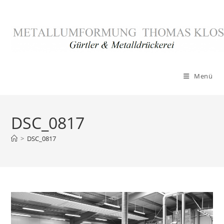
Zum
Inhalt
springen
Menü
DSC_0817
>
DSC_0817